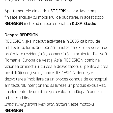
Apartamentele din cadrul
STEJERIŞ
se vor livra complet
finisate, inclusiv cu mobilierul de bucătărie, în acest scop,
REDESIGN
încheind un parteneriat cu
KUXA Studio
.
Despre REDESIGN
REDESIGN şi-a început activitatea în 2005 ca birou de
arhitectură, furnizând până în anul 2013 exclusiv servicii de
proiectare rezidențială şi comercială, cu proiecte diverse în
Romania, Europa de Vest şi Asia. REDESIGN combină
viziunea arhitectului cu cea a dezvoltatorului pentru a crea
posibilități noi și soluţii unice. REDESIGN definește
dezvoltarea imobiliară ca un proces condus de conceptul
arhitectural, intenționând să livreze un produs exclusivist,
cu elemente de unicitate şi cu valoare adăugată pentru
utilizatorul final.
„smart living starts with architecture”
, este motto-ul
REDESIGN
.