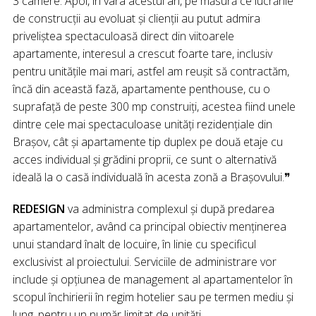
3 camere. Apoi, în vara acestui an, pe măsură ce lucrările
de construcții au evoluat şi clienții au putut admira
priveliștea spectaculoasă direct din viitoarele
apartamente, interesul a crescut foarte tare, inclusiv
pentru unitățile mai mari, astfel am reușit să contractăm,
încă din această fază, apartamente penthouse, cu o
suprafață de peste 300 mp construiți, acestea fiind unele
dintre cele mai spectaculoase unități rezidențiale din
Brașov, cât şi apartamente tip duplex pe două etaje cu
acces individual şi grădini proprii, ce sunt o alternativă
ideală la o casă individuală în acesta zonă a Brașovului.❞
REDESIGN
va administra complexul şi după predarea
apartamentelor, având ca principal obiectiv menţinerea
unui standard înalt de locuire, în linie cu specificul
exclusivist al proiectului. Serviciile de administrare vor
include şi opțiunea de management al apartamentelor în
scopul închirierii în regim hotelier sau pe termen mediu și
lung, pentru un număr limitat de unități.