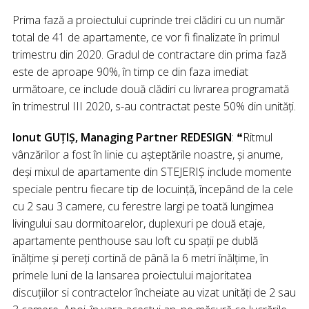
Prima fază a proiectului cuprinde trei clădiri cu un număr
total de 41 de apartamente, ce vor fi finalizate în primul
trimestru din 2020. Gradul de contractare din prima fază
este de aproape 90%, în timp ce din faza imediat
următoare, ce include două clădiri cu livrarea programată
în trimestrul III 2020, s-au contractat peste 50% din unități.
Ionut GUȚIȘ, Managing Partner REDESIGN
: ❝Ritmul
vânzărilor a fost în linie cu așteptările noastre, și anume,
deși mixul de apartamente din STEJERIŞ include momente
speciale pentru fiecare tip de locuinţă, începând de la cele
cu 2 sau 3 camere, cu ferestre largi pe toată lungimea
livingului sau dormitoarelor, duplexuri pe două etaje,
apartamente penthouse sau loft cu spații pe dublă
înălţime şi pereţi cortină de până la 6 metri înălţime, în
primele luni de la lansarea proiectului majoritatea
discuțiilor si contractelor încheiate au vizat unități de 2 sau