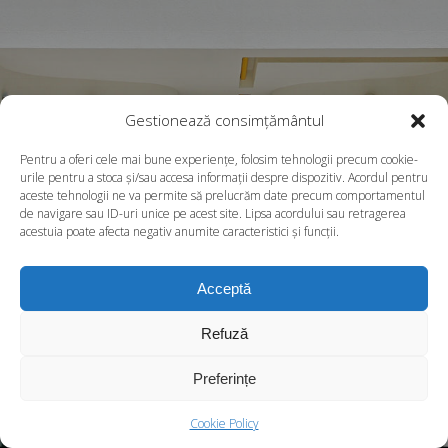
Gestionează consimțământul
Pentru a oferi cele mai bune experiențe, folosim tehnologii precum cookie-
urile pentru a stoca și/sau accesa informații despre dispozitiv. Acordul pentru
aceste tehnologii ne va permite să prelucrăm date precum comportamentul
de navigare sau ID-uri unice pe acest site. Lipsa acordului sau retragerea
acestuia poate afecta negativ anumite caracteristici și funcții.
Acceptă
Refuză
Preferințe
Copyright © 2026
S.C. REDESIGN S.R.L. J08/2116/2007, 22201587
Cookie Policy
Toate drepturile rezervate proprietarilor acestora