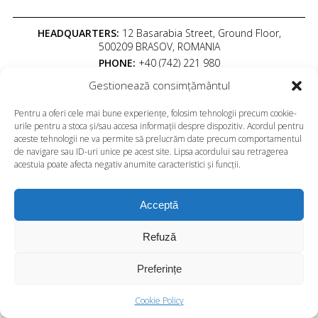
HEADQUARTERS:
12 Basarabia Street, Ground Floor,
500209 BRASOV, ROMANIA
PHONE:
+40 (742) 221 980
EMAIL:
office@rdba.ro
Gestionează consimțământul
Copyright © 2026
Pentru a oferi cele mai bune experiențe, folosim tehnologii precum cookie-
S.C. REDESIGN S.R.L. J08/2116/2007, 22201587
urile pentru a stoca și/sau accesa informații despre dispozitiv. Acordul pentru
All rights reserved to the owners of them
aceste tehnologii ne va permite să prelucrăm date precum comportamentul
de navigare sau ID-uri unice pe acest site. Lipsa acordului sau retragerea
acestuia poate afecta negativ anumite caracteristici și funcții.
Acceptă
Refuză
Preferințe
Cookie Policy